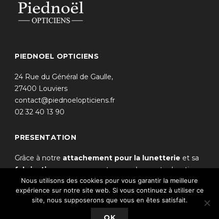
PIEDNOEL OPTICIENS
24 Rue du Général de Gaulle,
27400 Louviers
contact@piednoelopticiens.fr
02 32 40 13 90
PRESENTATION
Grâce à notre
attachement pour la lunetterie
et sa
fabrication
, vous pourrez trouver dans notre boutique
Nous utilisons des cookies pour vous garantir la meilleure
une sélection de montures de qualité.
expérience sur notre site web. Si vous continuez à utiliser ce
site, nous supposerons que vous en êtes satisfait.
© Piednoël opticiens © 2019 –
Mentions légales
–
OK