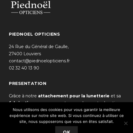
PIEDNOEL OPTICIENS
24 Rue du Général de Gaulle,
27400 Louviers
contact@piednoelopticiens.fr
02 32 40 13 90
PRESENTATION
Grâce à notre
attachement pour la lunetterie
et sa
fabrication
, vous pourrez trouver dans notre boutique
Nous utilisons des cookies pour vous garantir la meilleure
une sélection de montures de qualité.
expérience sur notre site web. Si vous continuez à utiliser ce
site, nous supposerons que vous en êtes satisfait.
© Piednoël opticiens © 2019 –
Mentions légales
–
OK