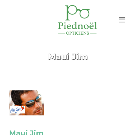
Maui Jim
Accueil
Portfolios
Maui Jim
/
/
Maui Jim