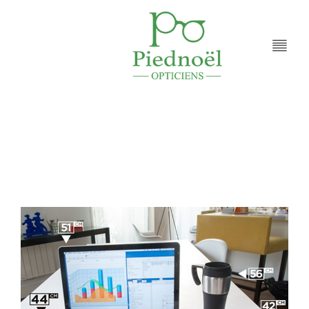
Accueil
Fashion's Star
VARILUX® X SERIES™
/
/